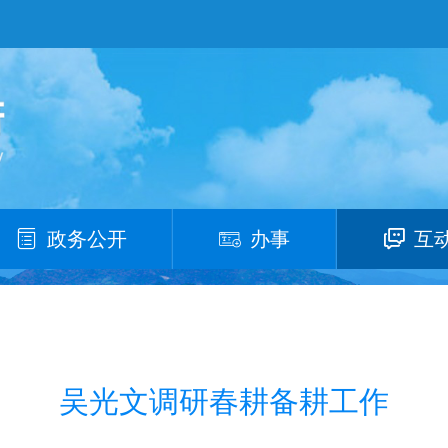
政务公开
办事
互
吴光文调研春耕备耕工作