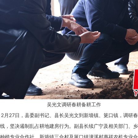
吴光文调研春耕备耕工作
2月27日，县委副书记、县长吴光文到新墙镇、筻口镇，调研
线，坚决遏制乱占耕地建房行为。副县长续广宁及相关部门、乡
植专业合作社、新墙镇三合村及筻口镇潼溪村惠祥农机专业合