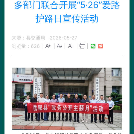
多部门联合开展“5·26”爱路
护路日宣传活动
来源：县交通局
2026-05-27
浏览量：
626
|
|
|
|
|