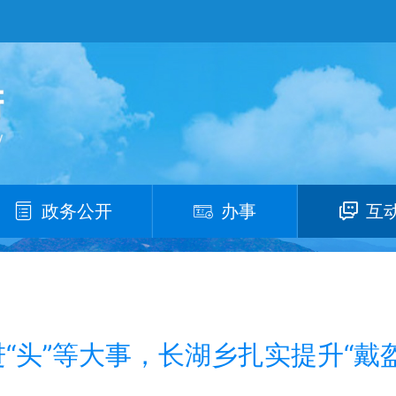
政务公开
办事
互
“头”等大事，长湖乡扎实提升“戴