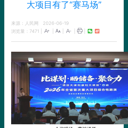
大项目有了“赛马场”
来源：人民网
2026-06-19
浏览量：
7471
|
|
|
|
|