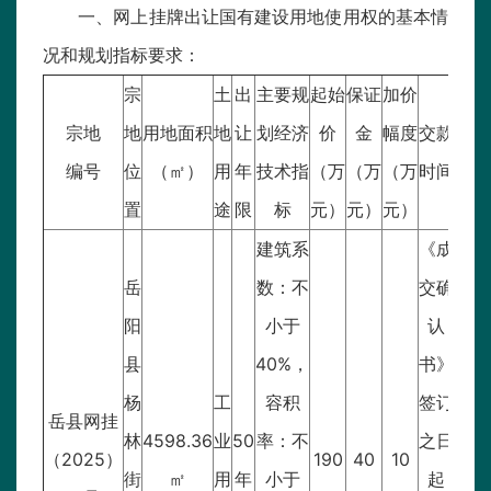
一、网上挂牌出让国有建设用地使用权的基本情
况和规划指标要求：
宗
土
出
主要规
起始
保证
加价
宗地
地
用地面积
地
让
划经济
价
金
幅度
交款
编号
位
（㎡）
用
年
技术指
（万
（万
（万
时间
置
途
限
标
元）
元）
元）
建筑系
《成
岳
数：不
交确
阳
小于
认
县
40%，
书》
杨
工
容积
签订
岳县网挂
林
4598.36
业
50
率：不
之日
（2025）
190
40
10
街
㎡
用
年
小于
起