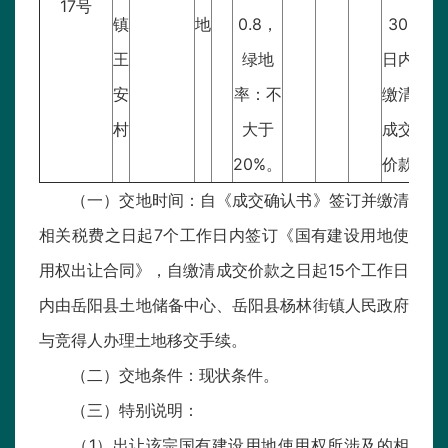
17号
镇
地
0.8，
30
王
绿地
日内
安
率：不
缴清
村
大于
成交
20%。
价款
（一）交地时间：自《成交确认书》签订并缴清
相关税费之日起7个工作日内签订《国有建设用地使
用权出让合同》，自缴清成交价款之日起15个工作日
内由岳阳县土地储备中心、岳阳县杨林街镇人民政府
与竞得人办理土地移交手续。
（二）交地条件：现状条件。
（三）特别说明：
（1）出让该宗国有建设用地使用权所涉及的相