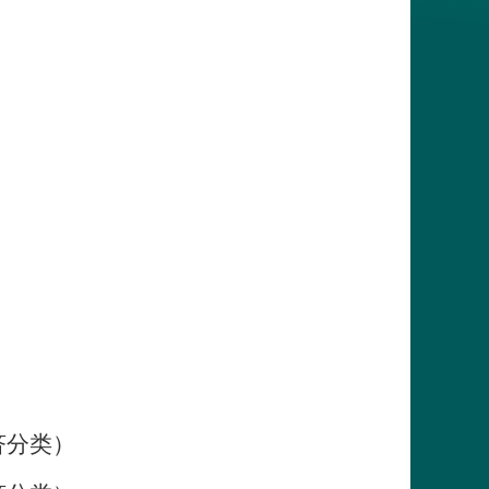
）
济分类）