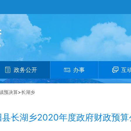
政务公开
办事
互
镇预决算
>
长湖乡
阳县长湖乡2020年度政府财政预算