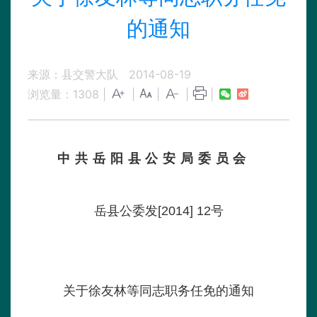
的通知
来源：县交警大队
2014-08-19
浏览量：
1308
|
|
|
|
|
中 共 岳 阳 县 公 安 局 委 员 会
岳县公委发[2014] 12号
关于徐友林等同志职务任免的通知