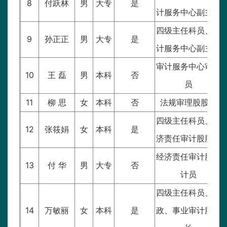
8
付跃林
男
大专
是
计服务中心副主任
四级主任科员、审
9
孙正正
男
大专
是
计服务中心副主任
审计服务中心审计
10
王 磊
男
本科
否
员
11
柳 思
女
本科
否
法规审理股股长
四级主任科员、经
12
张筱娟
女
本科
是
济责任审计股股长
经济责任审计股审
13
付 华
男
大专
否
计员
四级主任科员、行
14
万敏丽
女
本科
是
政、事业审计股股