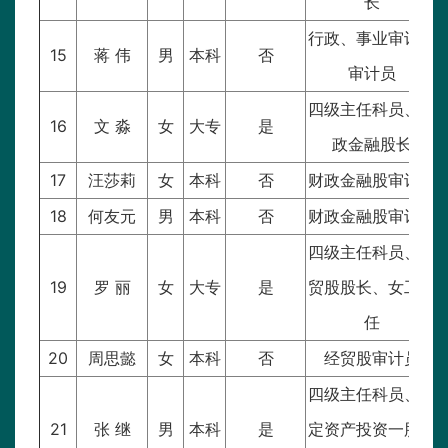
长
行政、事业审计股
15
蒋 伟
男
本科
否
审计员
四级主任科员、财
16
文 淼
女
大专
是
政金融股长
17
汪莎莉
女
本科
否
财政金融股审计员
18
何友元
男
本科
否
财政金融股审计员
四级主任科员、经
19
罗 丽
女
大专
是
贸股股长、女工主
任
20
周思懿
女
本科
否
经贸股审计员
四级主任科员、固
21
张 继
男
本科
是
定资产投资一股股