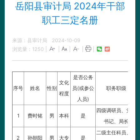
岳阳县审计局 2024年干部
职工三定名册
来源：县审计局
2024-10-09
浏览量：
1250
|
|
|
|
|
是否公务
文化
序号
姓名
性别
员(或参公
职务职级
程度
人员)
四级调研员、党组
1
费时铭
男
本科
是
书记、局长
二级主任科员、党
2
孙朝阳
男
大专
是