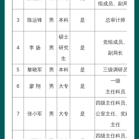
组成员、副局长
3
陈运锋
男
本科
是
总审计师
硕士
党组成员、
4
李 扬
男
研究
是
副局长
生
5
黎晓军
男
本科
是
三级调研员
一级
6
廖 翔
男
大专
是
主任科员
四级主任科员、办
7
张小军
男
大专
是
公室主任、党建办
主任
四级主任科员、审