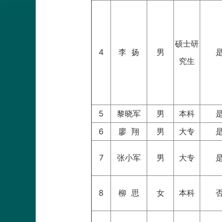
硕士研
4
李 扬
男
究生
5
黎晓军
男
本科
6
廖 翔
男
大专
7
张小军
男
大专
8
柳 思
女
本科