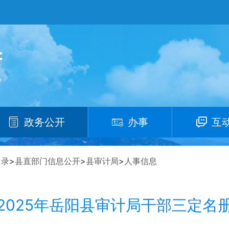
政务公开
办事
互
目录
>
县直部门信息公开
>
县审计局
>
人事信息
2025年岳阳县审计局干部三定名