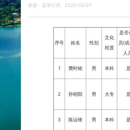
来源：县审计局
2025-03-27
是否
文化
序号
姓名
性别
员(
程度
人
1
费时铭
男
本科
2
孙朝阳
男
大专
3
陈运锋
男
本科