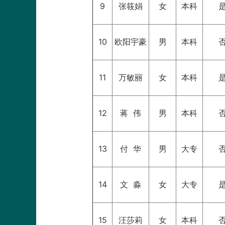
9
张筱娟
女
本科
10
欧阳宇豪
男
本科
11
万敏丽
女
本科
12
蒋 伟
男
本科
13
付 华
男
大专
14
文 淼
女
大专
15
汪莎莉
女
本科