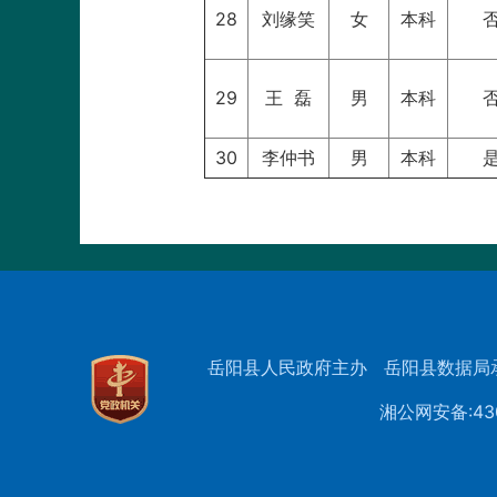
28
刘缘笑
女
本科
29
王 磊
男
本科
30
李仲书
男
本科
岳阳县人民政府主办
岳阳县数据局
湘公网安备:430