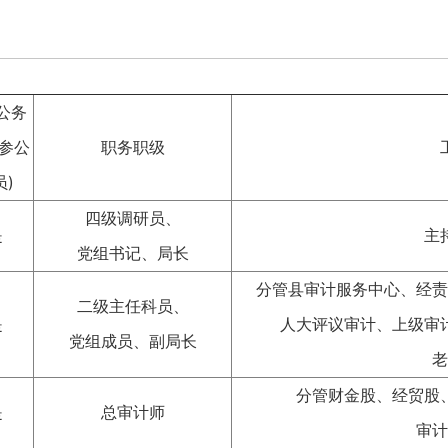
公务
或参公
职务职级
员)
四级调研员、
是
主
党组书记、局长
分管县审计服务中心、经责
二级主任科员、
是
人大评议审计、上级审
党组成员、副局长
老
分管财金股、经贸股
是
总审计师
审计