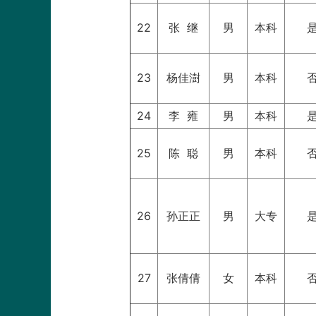
22
张 继
男
本科
23
杨佳澍
男
本科
24
李 雍
男
本科
25
陈 聪
男
本科
26
孙正正
男
大专
27
张倩倩
女
本科