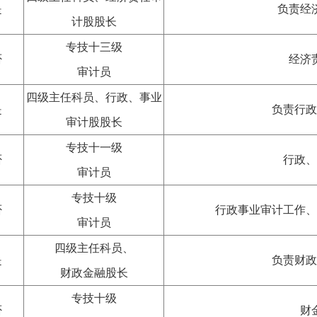
是
负责经
计股股长
专技十三级
否
经济
审计员
四级主任科员、行政、事业
是
负责行政
审计股股长
专技十一级
否
行政、
审计员
专技十级
否
行政事业审计工作、
审计员
四级主任科员、
是
负责财政
财政金融股长
专技十级
否
财