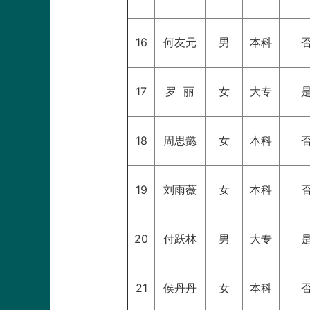
16
何友元
男
本科
17
罗 丽
女
大专
18
周思懿
女
本科
19
刘雨薇
女
本科
20
付跃林
男
大专
21
侯丹丹
女
本科