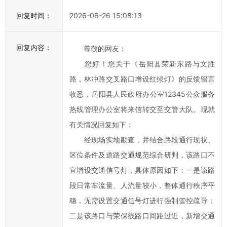
事
回复时间：
2026-06-26 15:08:13
效
率，
欢
回复内容：
尊敬的网友：
迎
您好！您关于《岳阳县荣新东路与文胜
您
路，林冲路交叉路口增设红绿灯》的反馈留言
通
收悉，岳阳县人民政府办公室12345公众服务
过
县
热线管理办公室将来信转交至交管大队。现就
长
有关情况回复如下：
信
经现场实地勘查，并结合路段通行现状、
箱
区位条件及道路交通规范综合研判，该路口不
对
宜增设交通信号灯，具体原因如下：一是该路
岳
段日常车流量、人流量较小，整体通行秩序平
阳
稳，无需设置交通信号灯进行强制管控疏导；
县
政
二是该路口与荣保线路口间距过近，新增交通