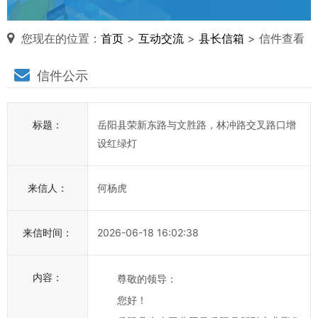
对
您现在的位置：
首页
>
互动交流
>
县长信箱
> 信件查看
县
信件公示
长
说
标题：
岳阳县荣新东路与文胜路，林冲路交叉路口增
信
设红绿灯
箱
说
来信人：
何杨虎
明：
1、
来信时间：
2026-06-18 16:02:38
为
进
一
内容：
尊敬的领导：
步
您好！
提