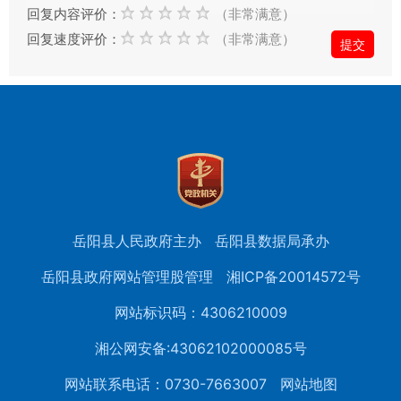
回复内容评价：
（非常满意）
信
回复速度评价：
（非常满意）
件
的
时
候，
请
根
据
实
际
岳阳县人民政府主办
岳阳县数据局承办
情
况
岳阳县政府网站管理股管理
湘ICP备20014572号
选
网站标识码：4306210009
择
信
湘公网安备:43062102000085号
件
网站联系电话：0730-7663007
网站地图
类