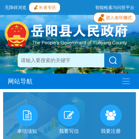
无障碍浏览
长者专区
智能检索与问答平台
网站导航
我
有
话
来信须知
我要写信
我要注册