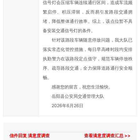
府
信号灯会压缩车辆连续通行区间，造成车流频
的
繁启停、积压滞留，反而易引发路段交通拥
发
堵，降低整体通行效率。综上，该点位暂不具
展
备安装交通信号灯的条件。
工
针对该路段车辆随意停放问题，我大队已
作
提
落实常态化管控措施，每日早高峰时段均安排
出
执勤警力在该路段定点值守，规范车辆停放秩
意
序、疏导路段交通，全力保障道路通行安全顺
见
畅。
与
感谢您的留言，祝您生活愉快。
建
岳阳县公安局交通管理大队
议；
2026年6月26日
2、
您
在
提
信件回复 满意度调查
查看满意度调查汇总 >>
交