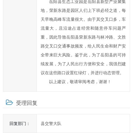
岳阳县生态工业园是岳阳县新型产业聚集
高
地，荣新东路是园区人们上下班必经之道，每
岳
天早晚高峰车流量很大。由于其交叉口多，车
阳
县
流量大，且沿途占道经营和随意停车问题严
政
重，因此导致岳阳县荣新东路与林冲路、文胜
府
路交叉口交通事故频发，给人民生命和财产安
科
全带来巨大风险。鉴于此，为了岳阳县的可持
学
续发展，为了人民出行方便和安全，我强烈建
化、
议在这些路口设置红绿灯，并进行动态管理。
民
主
以上建议，敬请审阅考虑，谢谢！
化
水
受理回复
平，
提
高
回复部门：
县交警大队
办