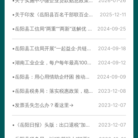
关于实施中小微企业贷款贴息政策的通知
2026-01-26
关于印发《岳阳县百名干部联百企“送解优”联手帮扶企业行动方案》的通知
2025-12-11
岳阳县工信局“两重”“两新”送解优 专项行动服务
2024-09-25
岳阳县工信局开展“一起益企·共链辉煌”中小企业服务行动暨“1+3+X”现代化产业体系建设 惠企法律政策宣讲活动
2024-09-18
湖南工业企业，每户每年最高1000万融资补贴支持，总量控制先到先得
2024-09-12
岳阳县：用心用情助企纾困 推动工业经济高质量发展
2024-09-09
岳阳县税务局：落实税惠政策，稳住经济基本盘
2023-12-08
发票丢失怎么办？看这里→
2023-12-07
《岳阳日报》头版：出口退税“加速提档” 助力岳企“走出去”
2023-12-07