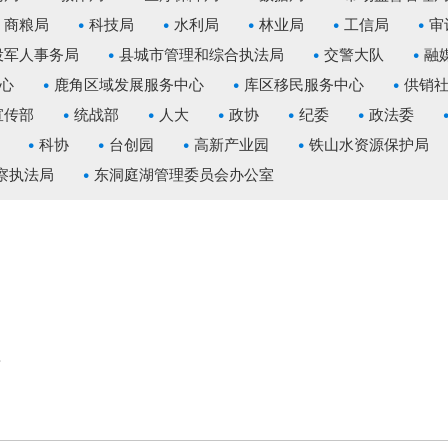
商粮局
科技局
水利局
林业局
工信局
审
役军人事务局
县城市管理和综合执法局
交警大队
融
心
鹿角区域发展服务中心
库区移民服务中心
供销
宣传部
统战部
人大
政协
纪委
政法委
科协
台创园
高新产业园
铁山水资源保护局
察执法局
东洞庭湖管理委员会办公室
开