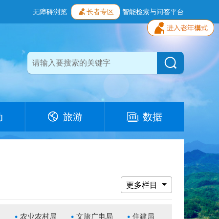
无障碍浏览
长者专区
智能检索与问答平台
动
旅游
数据
更多栏目
局
农业农村局
文旅广电局
住建局