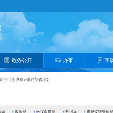
政务公开
办事
互
直部门预决算
>
张谷英管理处
输局
教体局
医疗保障局
数据局
市场监督管理