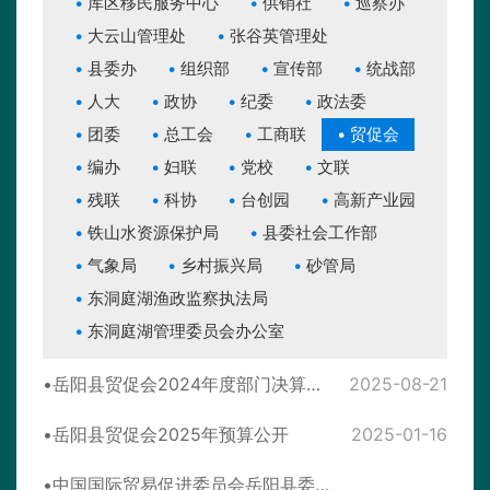
库区移民服务中心
供销社
巡察办
大云山管理处
张谷英管理处
县委办
组织部
宣传部
统战部
人大
政协
纪委
政法委
团委
总工会
工商联
贸促会
编办
妇联
党校
文联
残联
科协
台创园
高新产业园
铁山水资源保护局
县委社会工作部
气象局
乡村振兴局
砂管局
东洞庭湖渔政监察执法局
东洞庭湖管理委员会办公室
岳阳县贸促会2024年度部门决算公开
2025-08-21
岳阳县贸促会2025年预算公开
2025-01-16
中国国际贸易促进委员会岳阳县委员会2023年决算公开